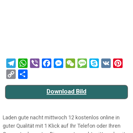
Telegram
WhatsApp
Viber
Facebook
Messenger
WeChat
Message
Skype
VK
Pi
Copy
Teilen
Link
Download Bild
Laden gute nacht mittwoch 12 kostenlos online in
guter Qualität mit 1 Klick auf Ihr Telefon oder Ihren