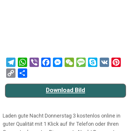
Telegram
WhatsApp
Viber
Facebook
Messenger
WeChat
Message
Skype
VK
Pi
Copy
Teilen
Link
Download Bild
Laden gute Nacht Donnerstag 3 kostenlos online in
guter Qualität mit 1 Klick auf Ihr Telefon oder Ihren