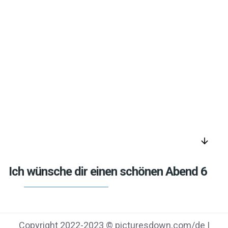
arrow_downward
Ich wünsche dir einen schönen Abend 6
Copyright 2022-2023 © picturesdown.com/de |