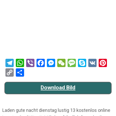
Telegram
WhatsApp
Viber
Facebook
Messenger
WeChat
Message
Skype
VK
Pi
Copy
Teilen
Link
Download Bild
Laden gute nacht dienstag lustig 13 kostenlos online