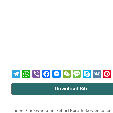
Telegram
WhatsApp
Viber
Facebook
Messenger
WeChat
Message
Skype
VK
Download Bild
Laden Glückwünsche Geburt Karotte kostenlos online