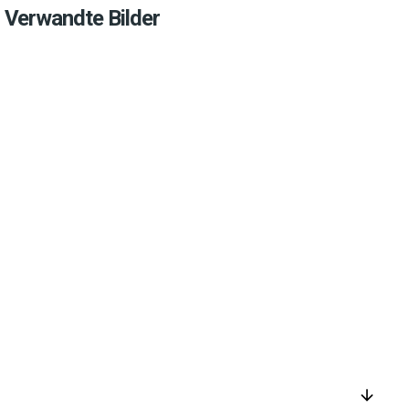
Verwandte Bilder
arrow_downward