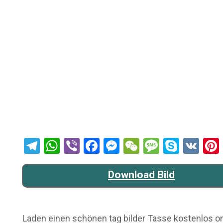
Telegram
WhatsApp
Viber
Facebook
Messenger
WeChat
Message
Skype
VK
Download Bild
Laden einen schönen tag bilder Tasse kostenlos onl