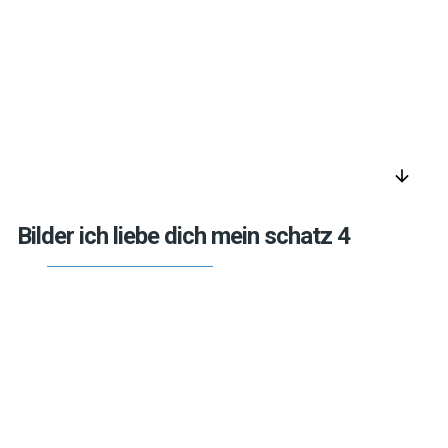
arrow_downward
Bilder ich liebe dich mein schatz 4