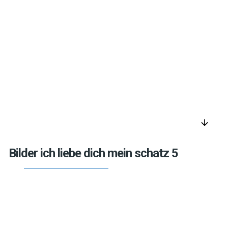
arrow_downward
Bilder ich liebe dich mein schatz 5