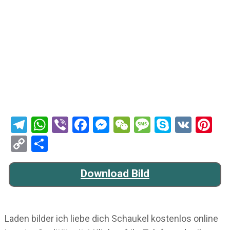
Telegram
WhatsApp
Viber
Facebook
Messenger
WeChat
Message
Skype
VK
Pi
Copy
Teilen
Link
Download Bild
Laden bilder ich liebe dich Schaukel kostenlos online