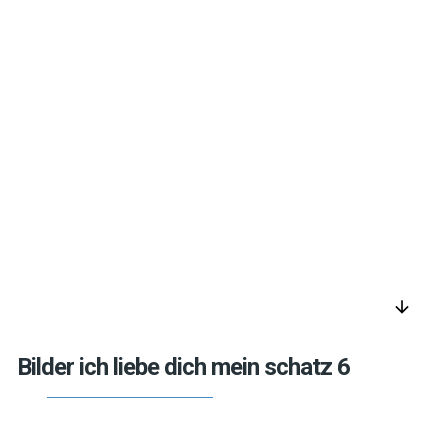
arrow_downward
Bilder ich liebe dich mein schatz 6