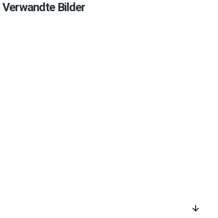
Verwandte Bilder
arrow_downward