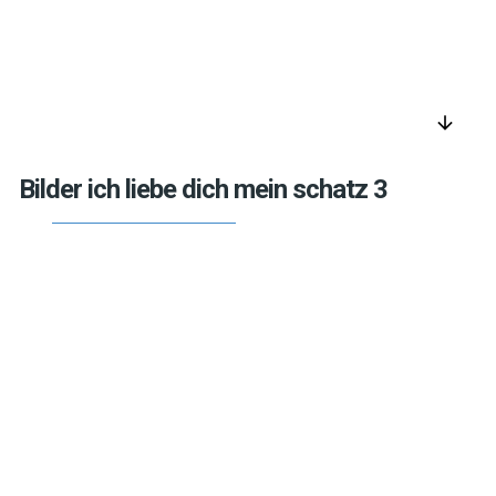
arrow_downward
Bilder ich liebe dich mein schatz 3