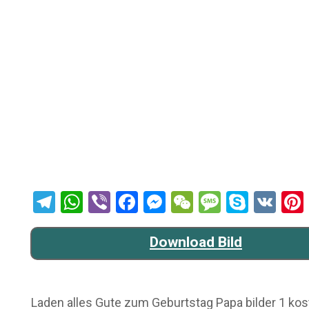
Telegram
WhatsApp
Viber
Facebook
Messenger
WeChat
Message
Skype
VK
Download Bild
Laden alles Gute zum Geburtstag Papa bilder 1 koste