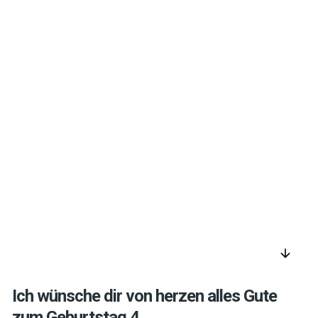
arrow_downward
Ich wünsche dir von herzen alles Gute
zum Geburtstag 4