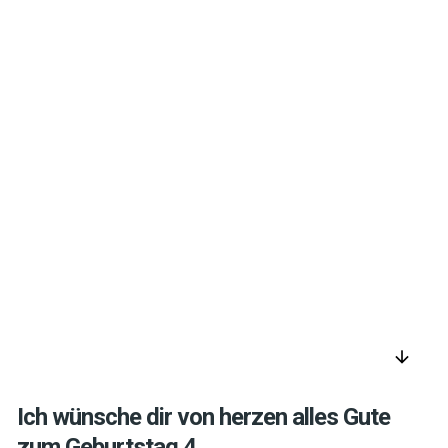
arrow_downward
Ich wünsche dir von herzen alles Gute
zum Geburtstag 4