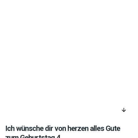
arrow_downward
Ich wünsche dir von herzen alles Gute
zum Geburtstag 4