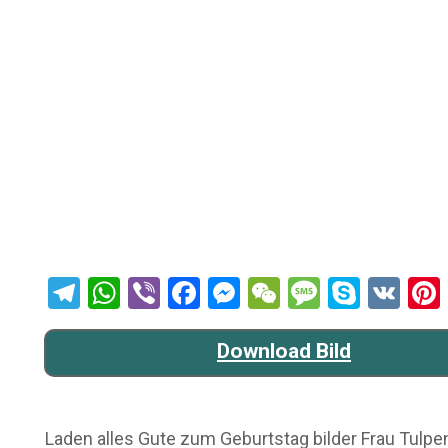
Telegram
WhatsApp
Viber
Facebook
Messenger
WeChat
Message
Skype
VK
Download Bild
Laden alles Gute zum Geburtstag bilder Frau Tulpen 