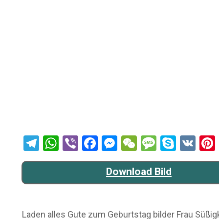
Telegram
WhatsApp
Viber
Facebook
Messenger
WeChat
Message
Skype
VK
Download Bild
Laden alles Gute zum Geburtstag bilder Frau Süßigke