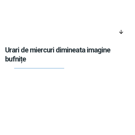
arrow_downward
Urari de miercuri dimineata imagine
bufnițe