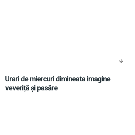
arrow_downward
Urari de miercuri dimineata imagine
veveriță și pasăre