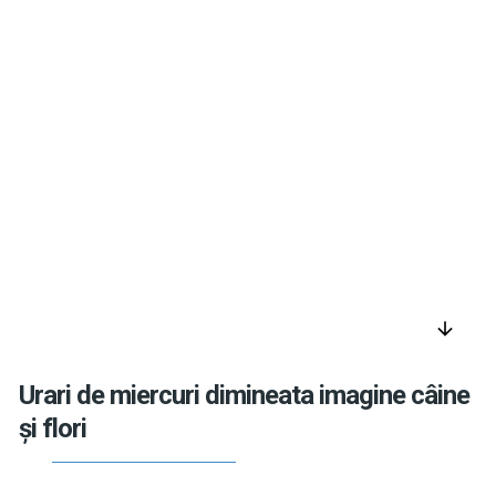
arrow_downward
Urari de miercuri dimineata imagine câine
și flori