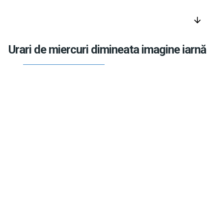
arrow_downward
Urari de miercuri dimineata imagine iarnă