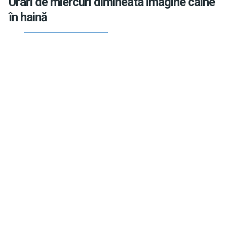
Urari de miercuri dimineata imagine câine
în haină