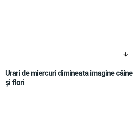
arrow_downward
Urari de miercuri dimineata imagine câine
și flori