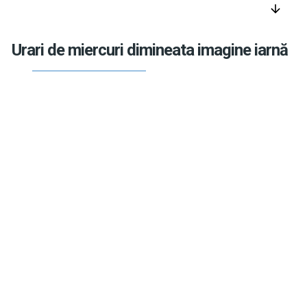
arrow_downward
Urari de miercuri dimineata imagine iarnă