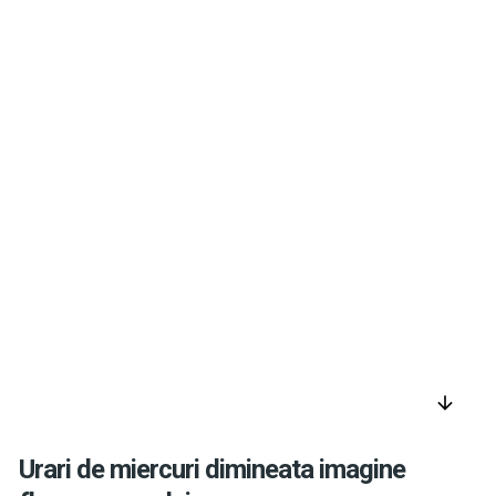
arrow_downward
Urari de miercuri dimineata imagine