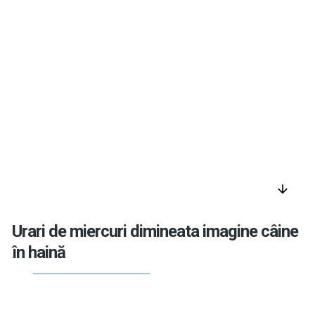
arrow_downward
Urari de miercuri dimineata imagine câine
în haină