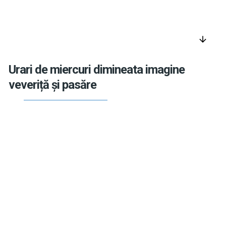
arrow_downward
Urari de miercuri dimineata imagine
veveriță și pasăre