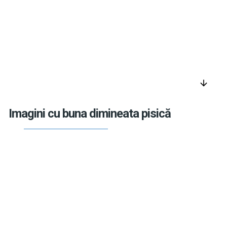
arrow_downward
Imagini cu buna dimineata pisică