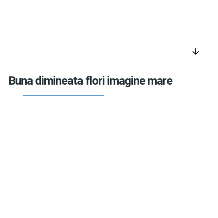
arrow_downward
Buna dimineata flori imagine mare