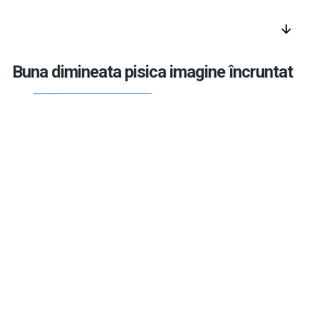
arrow_downward
Buna dimineata pisica imagine încruntat