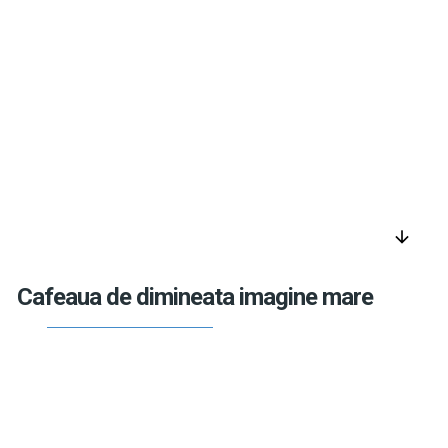
arrow_downward
Cafeaua de dimineata imagine mare