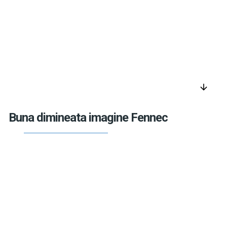
arrow_downward
Buna dimineata imagine Fennec