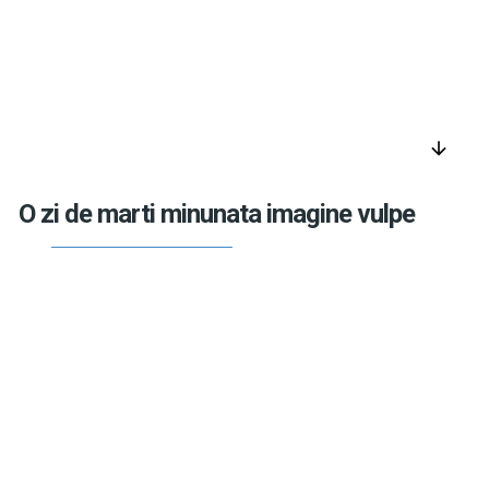
arrow_downward
O zi de marti minunata imagine vulpe