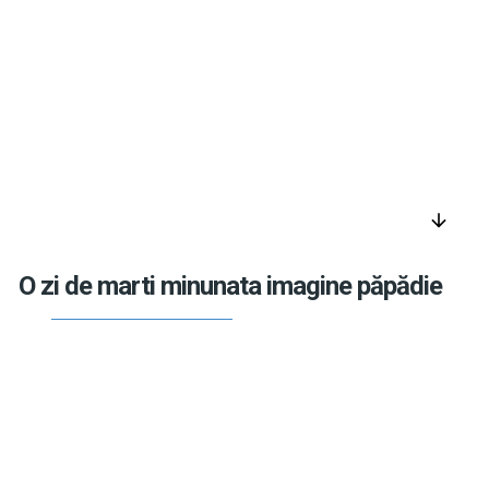
arrow_downward
O zi de marti minunata imagine păpădie