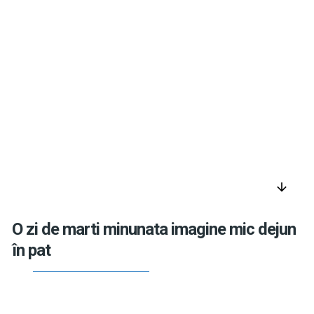
arrow_downward
O zi de marti minunata imagine mic dejun
în pat