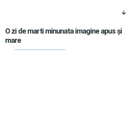
arrow_downward
O zi de marti minunata imagine apus și
mare