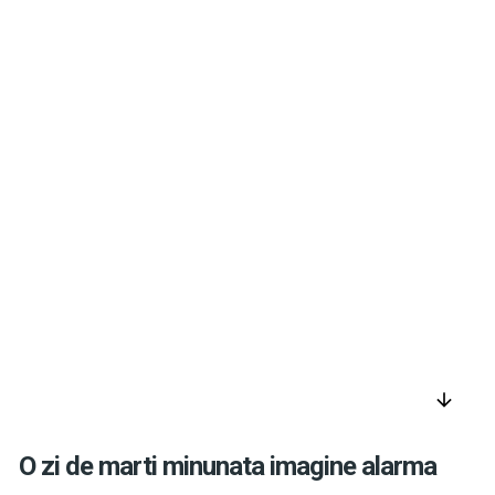
arrow_downward
O zi de marti minunata imagine alarma