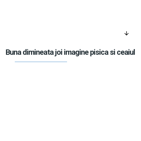
arrow_downward
Buna dimineata joi imagine pisica si ceaiul