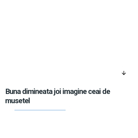
arrow_downward
Buna dimineata joi imagine ceai de
musetel