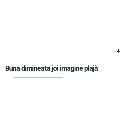
arrow_downward
Buna dimineata joi imagine plajă