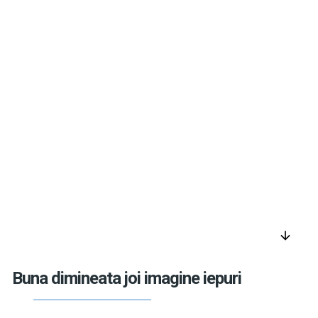
arrow_downward
Buna dimineata joi imagine iepuri