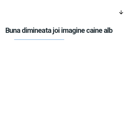
arrow_downward
Buna dimineata joi imagine caine alb