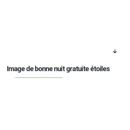
arrow_downward
Image de bonne nuit gratuite étoiles