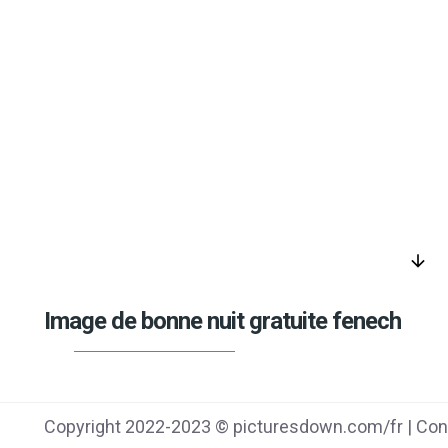
arrow_downward
Image de bonne nuit gratuite fenech
Copyright 2022-2023 © picturesdown.com/fr | Cont