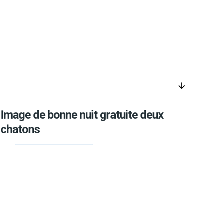
arrow_downward
Image de bonne nuit gratuite deux
chatons