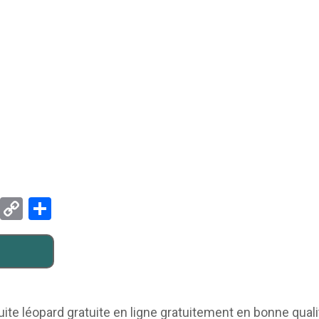
Pinterest
Copy
Partager
Link
te léopard gratuite en ligne gratuitement en bonne qualit