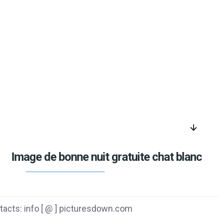
arrow_downward
Image de bonne nuit gratuite chat blanc
acts: info [ @ ] picturesdown.com