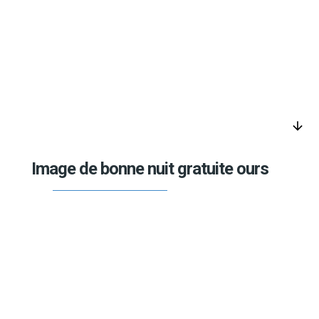
arrow_downward
Image de bonne nuit gratuite ours