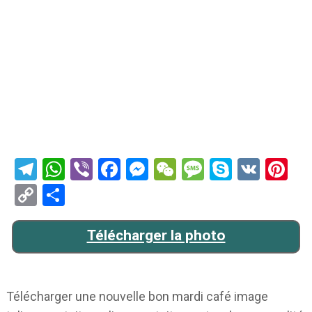
Telegram
WhatsApp
Viber
Facebook
Messenger
WeChat
Message
Skype
VK
Pi
Copy
Partager
Link
Télécharger la photo
Télécharger une nouvelle bon mardi café image