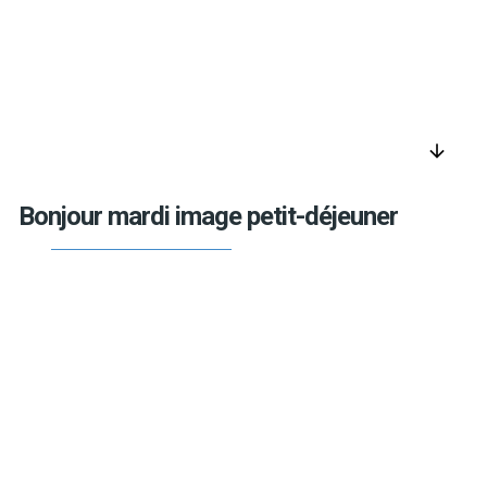
arrow_downward
Bonjour mardi image petit-déjeuner