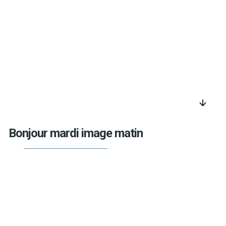
arrow_downward
Bonjour mardi image matin