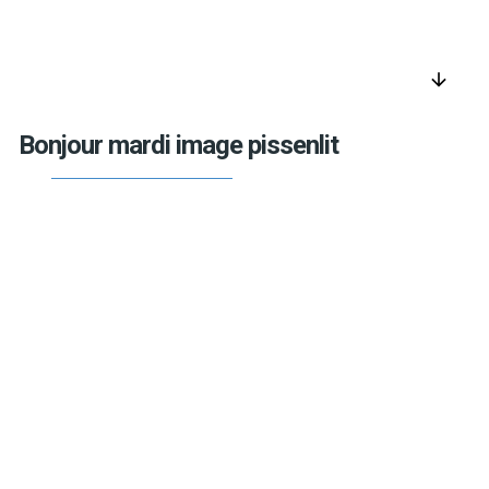
arrow_downward
Bonjour mardi image pissenlit