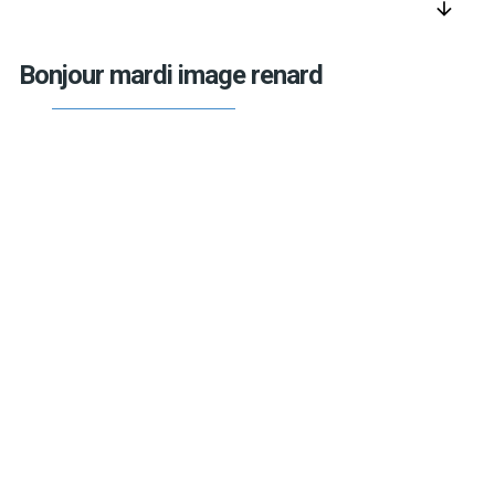
arrow_downward
Bonjour mardi image renard