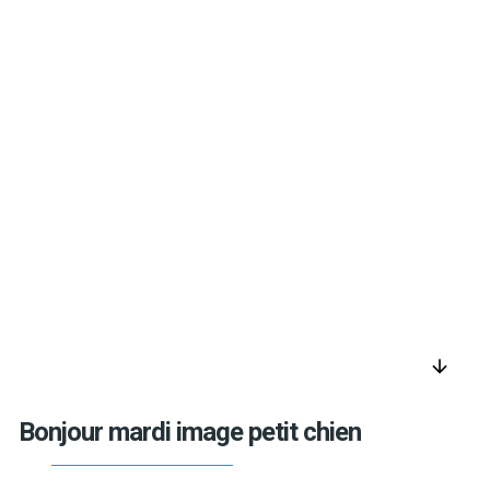
arrow_downward
Bonjour mardi image petit chien