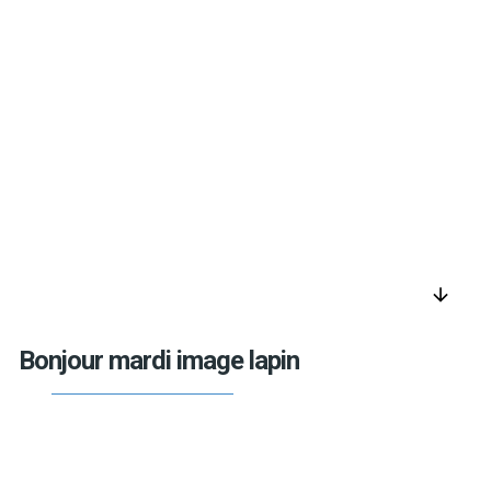
arrow_downward
Bonjour mardi image lapin